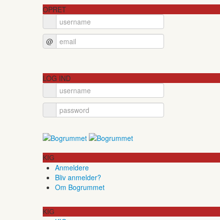
OPRET
@
LOG IND
KIG
Anmeldere
Bliv anmelder?
Om Bogrummet
KIG