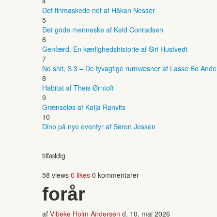
4
Det finmaskede net af Håkan Nesser
5
Det gode menneske af Keld Conradsen
6
Genfærd. En kærlighedshistorie af Siri Hustvedt
7
No shit, S 3 – De tyvagtige rumvæsner af Lasse Bo And
8
Habitat af Theis Ørntoft
9
Grænseløs af Katja Ranvits
10
Dino på nye eventyr af Søren Jessen
tilfældig
58 views
0 likes
0 kommentarer
forår
af
Vibeke Holm Andersen
d.
10. maj 2026