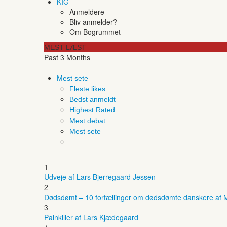
KIG
Anmeldere
Bliv anmelder?
Om Bogrummet
MEST LÆST
Past 3 Months
Mest sete
Fleste likes
Bedst anmeldt
Highest Rated
Mest debat
Mest sete
1
Udveje af Lars Bjerregaard Jessen
2
Dødsdømt – 10 fortællinger om dødsdømte danskere af M
3
Painkiller af Lars Kjædegaard