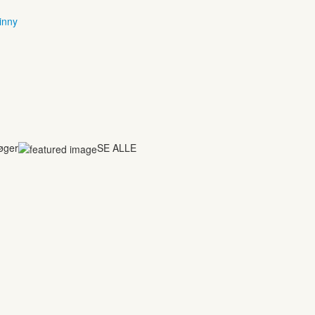
inny
bøger
SE ALLE