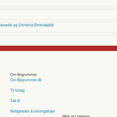
ukowski og Christina Ehrenskjöld
Om Bogrummet
Om Bogrummet.dk
Til forlag
Tak til
Rettigheder & retningslinjer
Web af Ligefrem