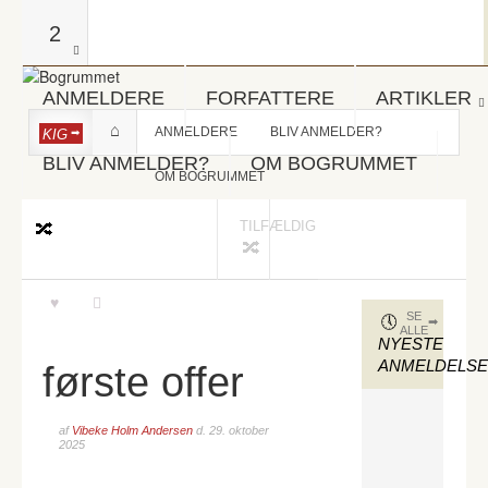
2
ANMELDERE
FORFATTERE
ARTIKLER
ANMELDERE
BLIV ANMELDER?
KIG
BLIV ANMELDER?
OM BOGRUMMET
OM BOGRUMMET
TILFÆLDIG
SE
ALLE
NYESTE
ANMELDELS
første offer
af
Vibeke Holm Andersen
d.
29. oktober
2025