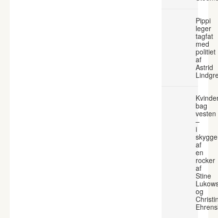
Pippi
leger
tagfat
med
politiet
af
Astrid
Lindgr
Kvinde
bag
vesten
–
i
skygge
af
en
rocker
af
Stine
Lukows
og
Christi
Ehrens