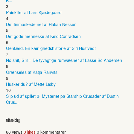
B...
3
Painkiller af Lars Kjædegaard
4
Det finmaskede net af Håkan Nesser
5
Det gode menneske af Keld Conradsen
6
Genfærd. En kærlighedshistorie af Siri Hustvedt
7
No shit, S 3 – De tyvagtige rumvæsner af Lasse Bo Andersen
8
Grænseløs af Katja Ranvits
9
Husker du? af Mette Lisby
10
Slip ud af spillet 2- Mysteriet på Starship Crusader af Dustin
Crus...
tilfældig
66 views
0 likes
0 kommentarer