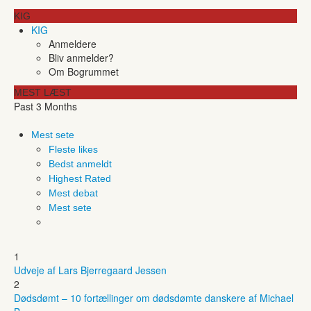
KIG
KIG
Anmeldere
Bliv anmelder?
Om Bogrummet
MEST LÆST
Past 3 Months
Mest sete
Fleste likes
Bedst anmeldt
Highest Rated
Mest debat
Mest sete
1
Udveje af Lars Bjerregaard Jessen
2
Dødsdømt – 10 fortællinger om dødsdømte danskere af Michael