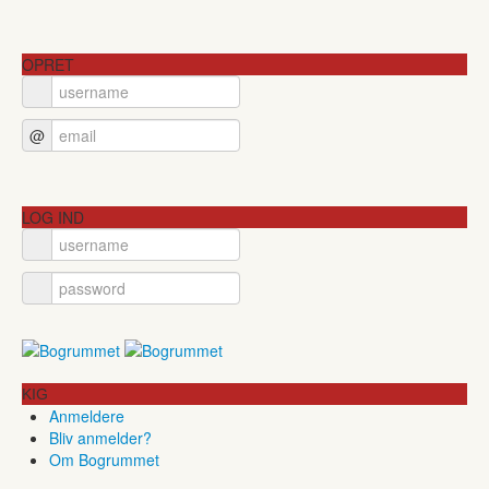
OPRET
@
LOG IND
KIG
Anmeldere
Bliv anmelder?
Om Bogrummet