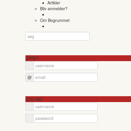
Artikler
Bliv anmelder?
Om Bogrummet
OPRET
@
LOG IND