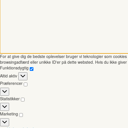
For at give dig de bedste oplevelser bruger vi teknologier som cookies t
browsingadfærd eller unikke ID'er på dette websted. Hvis du ikke giver 
Funktionsdygtig
Funktionsdygtig
Altid aktiv
Præferencer
Præferencer
Statistikker
Statistikker
Marketing
Marketing