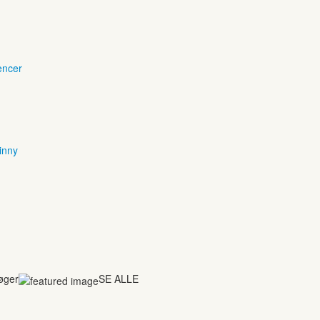
encer
inny
bøger
SE ALLE