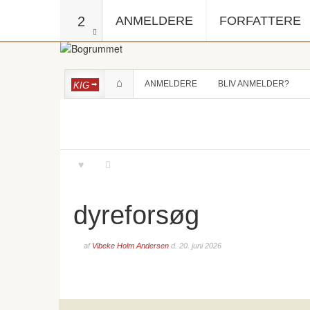
2
ANMELDERE
FORFATTERE
ANMELDERE
BLIV ANMELDER?
KIG
dyreforsøg
af
Vibeke Holm Andersen
d.
20. juni 2026