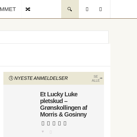
UMMET
SE
NYESTE ANMELDELSER
ALLE
Et Lucky Luke
pletskud –
Grønskollingen af
Morris & Gosinny