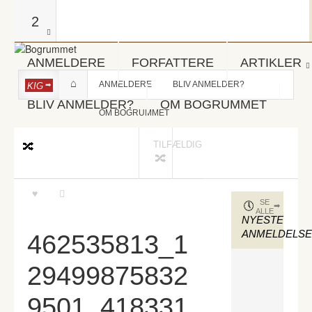
2
ANMELDERE
FORFATTERE
ARTIKLER
ANMELDERE
BLIV ANMELDER?
KIG
BLIV ANMELDER?
OM BOGRUMMET
OM BOGRUMMET
TILFÆLDIG
SE
ALLE
NYESTE
ANMELDELS
462535813_1
29499875832
9501_418331