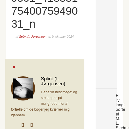
75400759490
31_n
af
Splint (I. Jørgensen)
d.
9. oktober 2024
Splint (I.
Jørgensen)
Har altid læst meget og
Et
sætter pris på
liv
muligheden for at
langt
borte
fortælle om de bøger jeg kværner mig
af
igennem.
M.
L.
Stedm