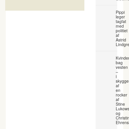
Pippi
leger
tagfat
med
politiet
af
Astrid
Lindgr
Kvinde
bag
vesten
–
i
skygge
af
en
rocker
af
Stine
Lukows
og
Christi
Ehrens