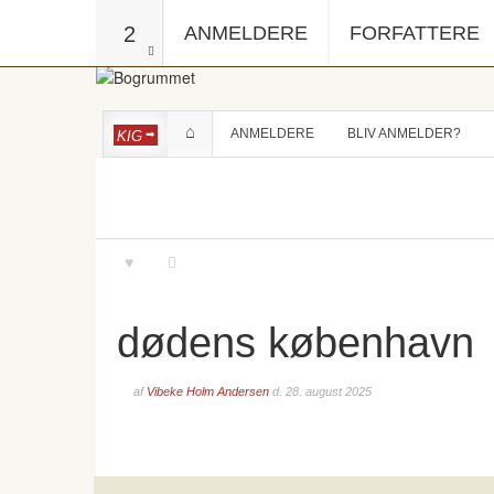
2
ANMELDERE
FORFATTERE
ANMELDERE
BLIV ANMELDER?
KIG
dødens københavn
af
Vibeke Holm Andersen
d.
28. august 2025