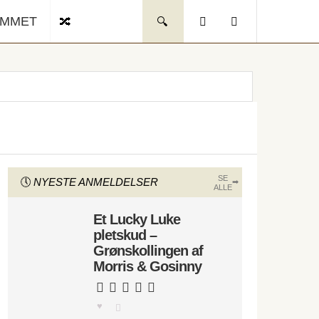
UMMET
SE
NYESTE ANMELDELSER
ALLE
Et Lucky Luke
pletskud –
Grønskollingen af
Morris & Gosinny