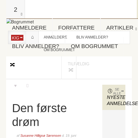
2
ANMELDERE
FORFATTERE
ARTIKLER
ANMELDERE
BLIV ANMELDER?
KIG
BLIV ANMELDER?
OM BOGRUMMET
OM BOGRUMMET
TILFÆLDIG
SE
ALLE
NYESTE
ANMELDELS
Den første
drøm
af
Susanne Hilligsø Sørensen
d.
19. juni