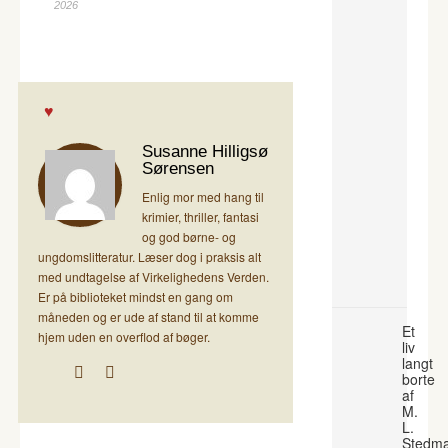
2026
Susanne Hilligsø
Sørensen
Enlig mor med hang til
krimier, thriller, fantasi
og god børne- og
ungdomslitteratur. Læser dog i praksis alt
med undtagelse af Virkelighedens Verden.
Er på biblioteket mindst en gang om
måneden og er ude af stand til at komme
Et
hjem uden en overflod af bøger.
liv
langt
borte
af
M.
L.
Stedm