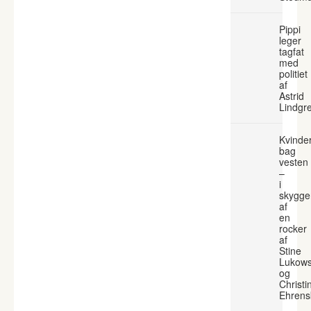
Pippi
leger
tagfat
med
politiet
af
Astrid
Lindgr
Kvinde
bag
vesten
–
i
skygge
af
en
rocker
af
Stine
Lukows
og
Christi
Ehrens