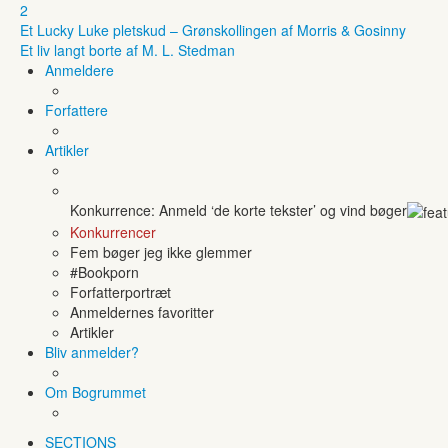
2
Et Lucky Luke pletskud – Grønskollingen af Morris & Gosinny
Et liv langt borte af M. L. Stedman
Anmeldere
Forfattere
Artikler
Konkurrence: Anmeld ‘de korte tekster’ og vind bøger
Konkurrencer
Fem bøger jeg ikke glemmer
#Bookporn
Forfatterportræt
Anmeldernes favoritter
Artikler
Bliv anmelder?
Om Bogrummet
SECTIONS