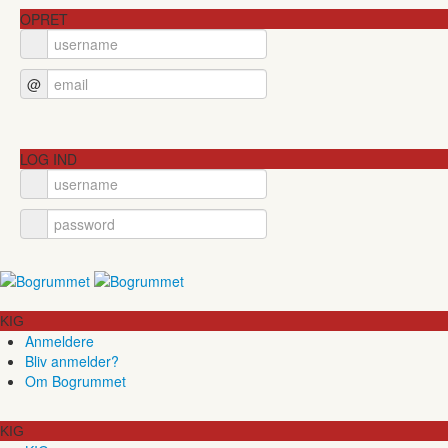
OPRET
@
LOG IND
KIG
Anmeldere
Bliv anmelder?
Om Bogrummet
KIG