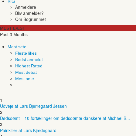
KIG
Anmeldere
Bliv anmelder?
Om Bogrummet
MEST LÆST
Past 3 Months
Mest sete
Fleste likes
Bedst anmeldt
Highest Rated
Mest debat
Mest sete
1
Udveje af Lars Bjerregaard Jessen
2
Dødsdømt – 10 fortællinger om dødsdømte danskere af Michael B...
3
Painkiller af Lars Kjædegaard