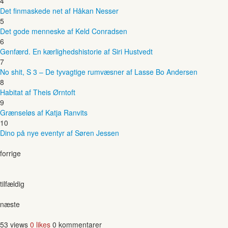
4
Det finmaskede net af Håkan Nesser
5
Det gode menneske af Keld Conradsen
6
Genfærd. En kærlighedshistorie af Siri Hustvedt
7
No shit, S 3 – De tyvagtige rumvæsner af Lasse Bo Andersen
8
Habitat af Theis Ørntoft
9
Grænseløs af Katja Ranvits
10
Dino på nye eventyr af Søren Jessen
forrige
tilfældig
næste
53 views
0 likes
0 kommentarer