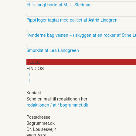
Et liv langt borte af M. L. Stedman
Pippi leger tagfat med politiet af Astrid Lindgren
Kvinderne bag vesten – i skyggen af en rocker af Stine L
Smørklat af Lea Landgreen
HELLO!
FIND OS
-1
-1
Kontakt
Send en mail til redaktionen her
redaktionen / at / bogrummet.dk
Postadresse:
Bogrummet.dk
Dr. Louisesvej 1
9600 Aars