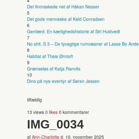
4
Det finmaskede net af Håkan Nesser
5
Det gode menneske af Keld Conradsen
6
Genfærd. En kærlighedshistorie af Siri Hustvedt
7
No shit, S 3 – De tyvagtige rumvæsner af Lasse Bo And
8
Habitat af Theis Ørntoft
9
Grænseløs af Katja Ranvits
10
Dino på nye eventyr af Søren Jessen
tilfældig
13 views
0 likes
0 kommentarer
IMG_0034
af
Ann-Charlotte
d.
10. november 2025