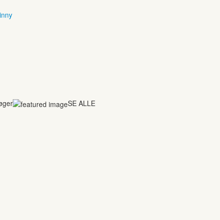
inny
bøger
SE ALLE