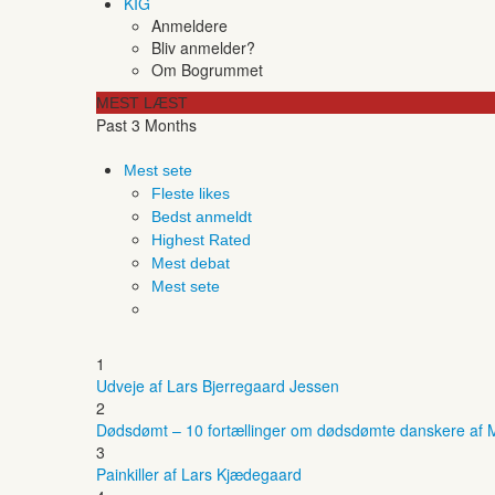
KIG
Anmeldere
Bliv anmelder?
Om Bogrummet
MEST LÆST
Past 3 Months
Mest sete
Fleste likes
Bedst anmeldt
Highest Rated
Mest debat
Mest sete
1
Udveje af Lars Bjerregaard Jessen
2
Dødsdømt – 10 fortællinger om dødsdømte danskere af M
3
Painkiller af Lars Kjædegaard