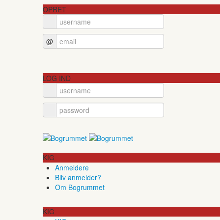
OPRET
@
LOG IND
KIG
Anmeldere
Bliv anmelder?
Om Bogrummet
KIG