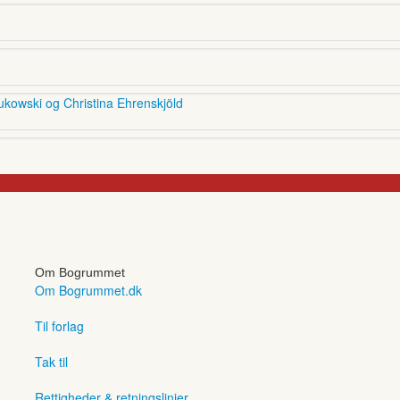
ukowski og Christina Ehrenskjöld
Om Bogrummet
Om Bogrummet.dk
Til forlag
Tak til
Rettigheder & retningslinjer