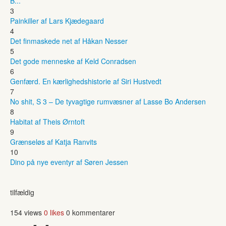
B...
3
Painkiller af Lars Kjædegaard
4
Det finmaskede net af Håkan Nesser
5
Det gode menneske af Keld Conradsen
6
Genfærd. En kærlighedshistorie af Siri Hustvedt
7
No shit, S 3 – De tyvagtige rumvæsner af Lasse Bo Andersen
8
Habitat af Theis Ørntoft
9
Grænseløs af Katja Ranvits
10
Dino på nye eventyr af Søren Jessen
tilfældig
154 views
0 likes
0 kommentarer