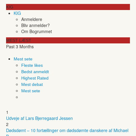
KIG
KIG
Anmeldere
Bliv anmelder?
Om Bogrummet
MEST LÆST
Past 3 Months
Mest sete
Fleste likes
Bedst anmeldt
Highest Rated
Mest debat
Mest sete
1
Udveje af Lars Bjerregaard Jessen
2
Dødsdømt – 10 fortællinger om dødsdømte danskere af Michael