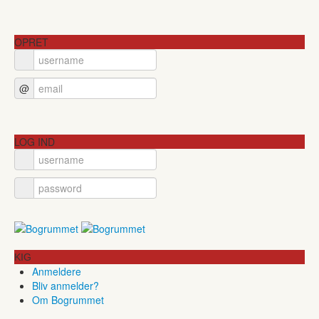
OPRET
@
LOG IND
KIG
Anmeldere
Bliv anmelder?
Om Bogrummet